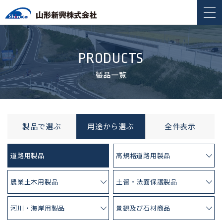
PRODUCTS
製品一覧
製品で選ぶ
用途から選ぶ
全件表示
道路用製品
高規格道路用製品
農業土木用製品
土留・法面保護製品
河川・海岸用製品
景観及び石材商品