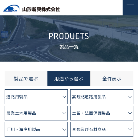
PRODUCTS
製品一覧
製品で選ぶ
用途から選ぶ
全件表示
道路用製品
高規格道路用製品
農業土木用製品
土留・法面保護製品
河川・海岸用製品
景観及び石材商品