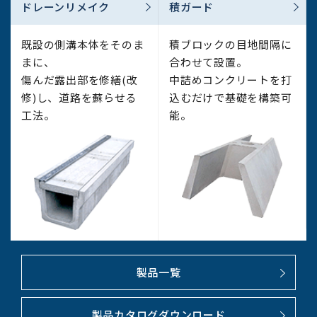
ドレーンリメイク
積ガード
既設の側溝本体をそのま
積ブロックの目地間隔に
まに、
合わせて設置。
傷んだ露出部を修繕(改
中詰めコンクリートを打
修)し、
道路を蘇らせる
込むだけで
基礎を構築可
工法。
能。
製品一覧
製品カタログダウンロード