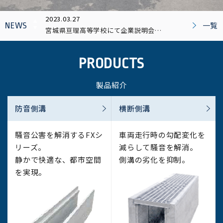
2023.03.27
一覧
NEWS
宮城県亘理高等学校にて企業説明会…
2023.01.07
PRODUCTS
新年あけましておめでとうございます…
2022.06.16
製品紹介
宮城工場新築工事の地鎮祭を開催…
防音側溝
横断側溝
2022.06.07
宮城県、亘理町と立地協定を締結…
騒音公害を解消するFXシ
車両走行時の勾配変化を
2022.06.06
リーズ。
減らして騒音を解消。
白鷹町立白鷹中学校『職場体験に関わる企業説明会』へ…
静かで快適な、
都市空間
側溝の劣化を抑制。
を実現。
2023.03.27
宮城県亘理高等学校にて企業説明会…
2023.01.07
新年あけましておめでとうございます…