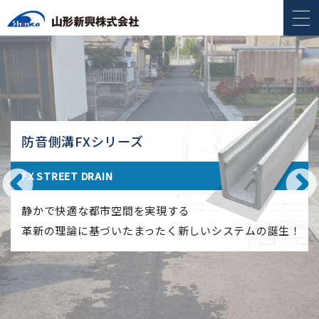
防音側溝FXシリーズ
FX STREET DRAIN
Previous
静かで快適な都市空間を実現する
革新の理論に基づいたまったく新しいシステムの誕生！
2022.06.06
白鷹町立白鷹中学校『職場体験に関わる企業説明会』へ…