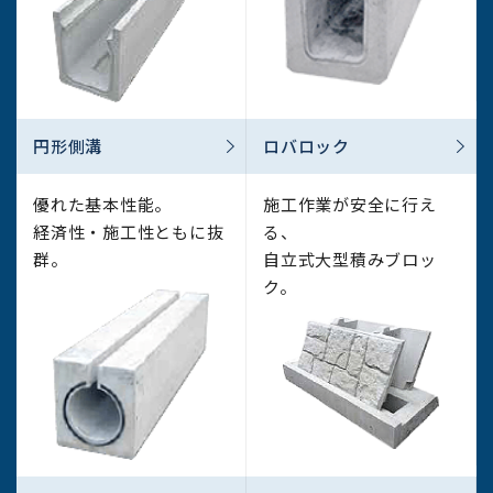
2022.06.16
宮城工場新築工事の地鎮祭を開催…
2022.06.07
宮城県、亘理町と立地協定を締結…
円形側溝
ロバロック
2022.06.06
白鷹町立白鷹中学校『職場体験に関わる企業説明会』へ…
優れた基本性能。
施工作業が安全に行え
経済性・施工性ともに
抜
る、
群。
自立式大型積み
ブロッ
ク。